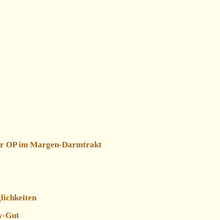
er OP im Margen-Darmtrakt
lichkeiten
y-Gut