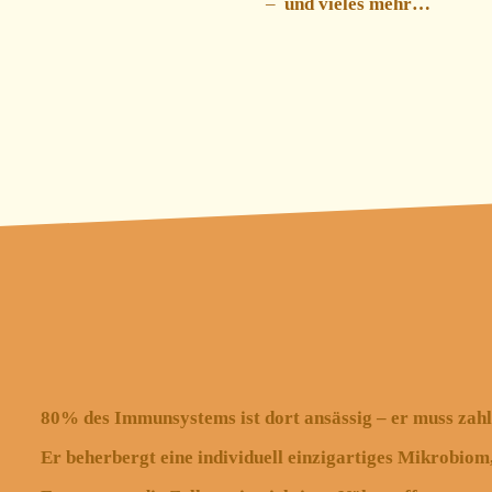
und vieles mehr…
80% des Immunsystems ist dort ansässig – er muss zahl
Er beherbergt eine individuell einzigartiges Mikrobio