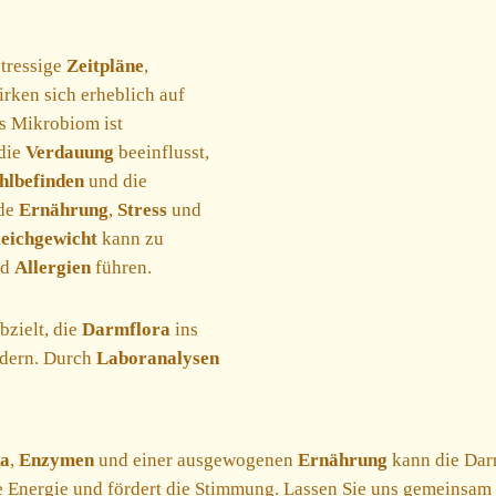
tressige
Zeitpläne
,
irken sich erheblich auf
s Mikrobiom ist
 die
Verdauung
beeinflusst,
lbefinden
und die
nde
Ernährung
,
Stress
und
eichgewicht
kann zu
nd
Allergien
führen.
bzielt, die
Darmflora
ins
rdern. Durch
Laboranalysen
ka
,
Enzymen
und einer ausgewogenen
Ernährung
kann die Darm
ie Energie und fördert die Stimmung. Lassen Sie uns gemeinsam