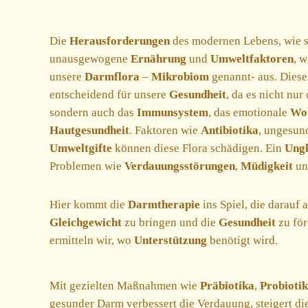
Die
Herausforderungen
des modernen Lebens, wie s
unausgewogene
Ernährung
und
Umweltfaktoren
, w
unsere
Darmflora
–
Mikrobiom
genannt- aus. Diese
entscheidend für unsere
Gesundheit
, da es nicht nur
sondern auch das
Immunsystem
, das emotionale
Woh
Hautgesundheit
. Faktoren wie
Antibiotika
, ungesu
Umweltgifte
können diese Flora schädigen. Ein
Ungl
Problemen wie
Verdauungsstörungen
,
Müdigkeit
u
Hier kommt die
Darmtherapie
ins Spiel, die darauf a
Gleichgewicht
zu bringen und die
Gesundheit
zu fö
ermitteln wir, wo
Unterstützung
benötigt wird.
Mit gezielten Maßnahmen wie
Präbiotika
,
Probioti
gesunder Darm verbessert die Verdauung, steigert d